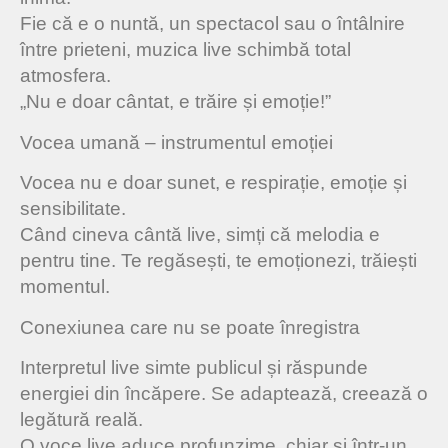
Fie că e o nuntă, un spectacol sau o întâlnire
între prieteni, muzica live schimbă total
atmosfera.
„Nu e doar cântat, e trăire și emoție!”
Vocea umană – instrumentul emoției
Vocea nu e doar sunet, e respirație, emoție și
sensibilitate.
Când cineva cântă live, simți că melodia e
pentru tine. Te regăsești, te emoționezi, trăiești
momentul.
Conexiunea care nu se poate înregistra
Interpretul live simte publicul și răspunde
energiei din încăpere. Se adaptează, creează o
legătură reală.
O voce live aduce profunzime, chiar și într-un