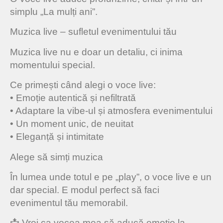
simplu „La mulți ani”.
Muzica live – sufletul evenimentului tău
Muzica live nu e doar un detaliu, ci inima
momentului special.
Ce primești când alegi o voce live:
• Emoție autentică și nefiltrată
• Adaptare la vibe-ul și atmosfera evenimentului
• Un moment unic, de neuitat
• Eleganță și intimitate
Alege să simți muzica
În lumea unde totul e pe „play”, o voce live e un
dar special. E modul perfect să faci
evenimentul tău memorabil.
📩 Vrei ca vocea mea să aducă emoție la